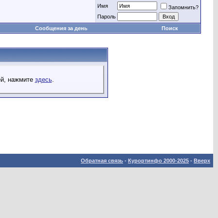
Имя
Запомнить?
Пароль
Сообщения за день
Поиск
ей, нажмите
здесь
.
Обратная связь
-
Курортинфо 2000-2025
-
Вверх