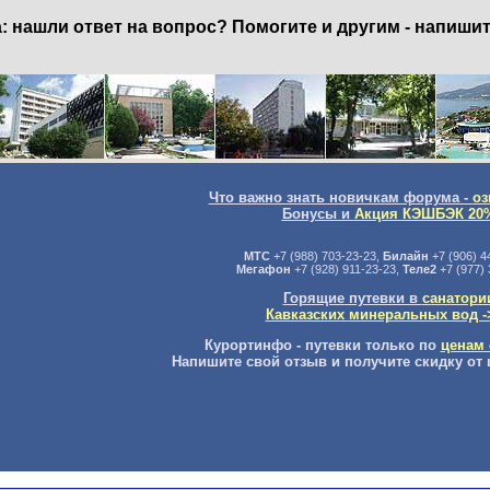
нашли ответ на вопрос? Помогите и другим - напишит
Что важно знать новичкам форума -
оз
Бонусы и
Акция КЭШБЭК 20
МТС
+7 (988) 703-23-23,
Билайн
+7 (906) 4
Мегафон
+7 (928) 911-23-23,
Теле2
+7 (977) 
Горящие путевки в
санатори
Кавказских минеральных вод -
Курортинфо - путевки только по
ценам 
Напишите свой отзыв и получите скидку от 