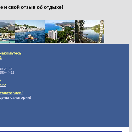
е и свой отзыв об отдыхе!
накомьтесь
%
40-23-23
350-44-22
и
>>>
санаториев!
цены санатория!