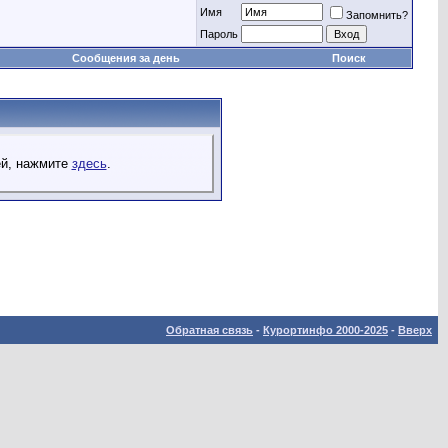
Имя
Запомнить?
Пароль
Сообщения за день
Поиск
ей, нажмите
здесь
.
Обратная связь
-
Курортинфо 2000-2025
-
Вверх