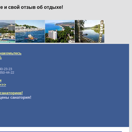
е и свой отзыв об отдыхе!
накомьтесь
%
40-23-23
350-44-22
и
>>>
санаториев!
цены санатория!