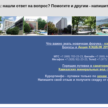
нашли ответ на вопрос? Помогите и другим - напишит
Что важно знать новичкам форума -
оз
Бонусы и
Акция КЭШБЭК 20
МТС
+7 (988) 703-23-23,
Билайн
+7 (906) 4
Мегафон
+7 (928) 911-23-23,
Теле2
+7 (977) 
Горящие путевки в
санатори
Кавказских минеральных вод -
Курортинфо - путевки только по
ценам 
Напишите свой отзыв и получите скидку от 