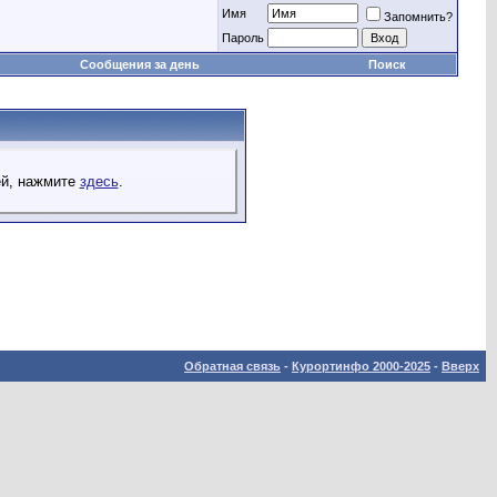
Имя
Запомнить?
Пароль
Сообщения за день
Поиск
ей, нажмите
здесь
.
Обратная связь
-
Курортинфо 2000-2025
-
Вверх