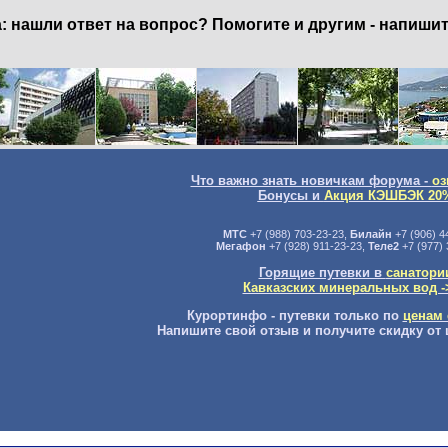
нашли ответ на вопрос? Помогите и другим - напишит
Что важно знать новичкам форума -
оз
Бонусы и
Акция КЭШБЭК 20
МТС
+7 (988) 703-23-23,
Билайн
+7 (906) 4
Мегафон
+7 (928) 911-23-23,
Теле2
+7 (977) 
Горящие путевки в
санатори
Кавказских минеральных вод -
Курортинфо - путевки только по
ценам 
Напишите свой отзыв и получите скидку от 