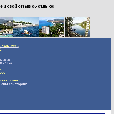
е и свой отзыв об отдыхе!
накомьтесь
%
40-23-23
350-44-22
и
>>>
санаториев!
цены санатория!