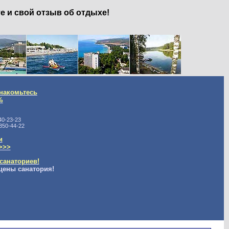
е и свой отзыв об отдыхе!
накомьтесь
%
40-23-23
350-44-22
и
>>>
санаториев!
цены санатория!