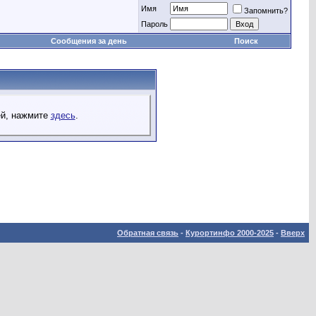
Имя
Запомнить?
Пароль
Сообщения за день
Поиск
ей, нажмите
здесь
.
Обратная связь
-
Курортинфо 2000-2025
-
Вверх