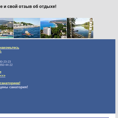
е и свой отзыв об отдыхе!
накомьтесь
%
40-23-23
350-44-22
и
>>>
санаториев!
цены санатория!