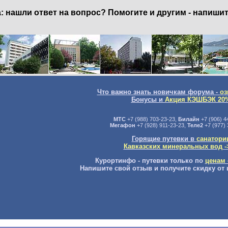
нашли ответ на вопрос? Помогите и другим - напишит
Что важно знать новичкам форума -
оз
Бонусы и
Акция КЭШБЭК 20
МТС
+7 (988) 703-23-23,
Билайн
+7 (906) 4
Мегафон
+7 (928) 911-23-23,
Теле2
+7 (977) 
Горящие путевки в
санатори
Кавказских минеральных вод -
Курортинфо - путевки только по
ценам 
Напишите свой отзыв и получите скидку от 