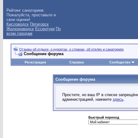
Рейтинг санаториев:
Пожалуйста, проставьте и
свои оценки!
Кисловодск
Пятигорск
Железноводск
Ессентуки
По
всем городам
Отзывы об отдыхе, о курортах, о странах, об отелях и санаториях
Сообщение форума
Регистрация
Справка
Сообщество
Сообщение форума
Простите, но ваш IP в списке запрещё
администрацией, нажмите
здесь
.
Быстрый переход