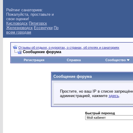
Рейтинг санаториев:
Пожалуйста, проставьте и
свои оценки!
Кисловодск
Пятигорск
Железноводск
Ессентуки
По
всем городам
Отзывы об отдыхе, о курортах, о странах, об отелях и санаториях
Сообщение форума
Регистрация
Справка
Сообщество
Сообщение форума
Простите, но ваш IP в списке запрещё
администрацией, нажмите
здесь
.
Быстрый переход