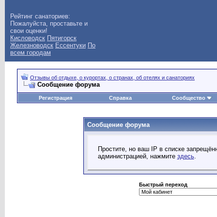
Рейтинг санаториев:
Пожалуйста, проставьте и
свои оценки!
Кисловодск
Пятигорск
Железноводск
Ессентуки
По
всем городам
Отзывы об отдыхе, о курортах, о странах, об отелях и санаториях
Сообщение форума
Регистрация
Справка
Сообщество
Сообщение форума
Простите, но ваш IP в списке запрещё
администрацией, нажмите
здесь
.
Быстрый переход