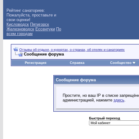
Рейтинг санаториев:
Пожалуйста, проставьте и
свои оценки!
Кисловодск
Пятигорск
Железноводск
Ессентуки
По
всем городам
Отзывы об отдыхе, о курортах, о странах, об отелях и санаториях
Сообщение форума
Регистрация
Справка
Сообщество
Сообщение форума
Простите, но ваш IP в списке запрещё
администрацией, нажмите
здесь
.
Быстрый переход