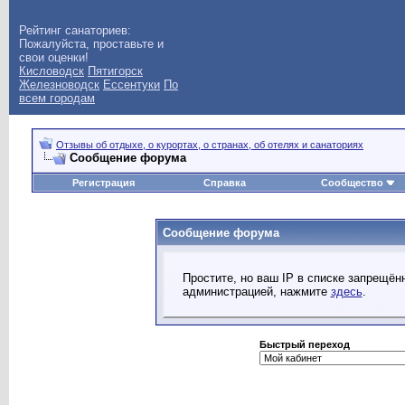
Рейтинг санаториев:
Пожалуйста, проставьте и
свои оценки!
Кисловодск
Пятигорск
Железноводск
Ессентуки
По
всем городам
Отзывы об отдыхе, о курортах, о странах, об отелях и санаториях
Сообщение форума
Регистрация
Справка
Сообщество
Сообщение форума
Простите, но ваш IP в списке запрещё
администрацией, нажмите
здесь
.
Быстрый переход