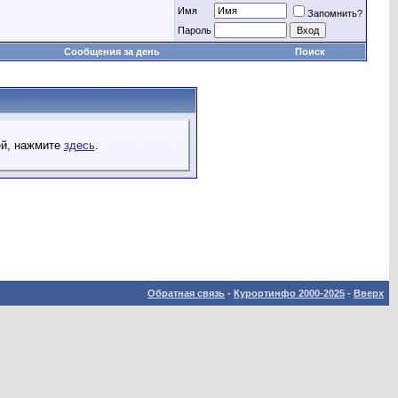
Имя
Запомнить?
Пароль
Сообщения за день
Поиск
ей, нажмите
здесь
.
Обратная связь
-
Курортинфо 2000-2025
-
Вверх