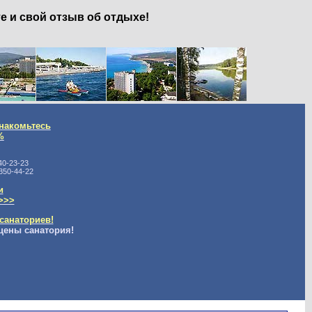
е и свой отзыв об отдыхе!
накомьтесь
%
40-23-23
350-44-22
и
>>>
санаториев!
цены санатория!