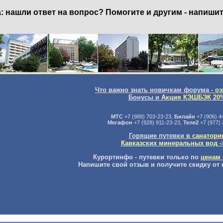
нашли ответ на вопрос? Помогите и другим - напишит
Что важно знать новичкам форума -
оз
Бонусы и
Акция КЭШБЭК 20
МТС
+7 (988) 703-23-23,
Билайн
+7 (906) 4
Мегафон
+7 (928) 911-23-23,
Теле2
+7 (977) 
Горящие путевки в
санатори
Кавказских минеральных вод -
Курортинфо - путевки только по
ценам 
Напишите свой отзыв и получите скидку от 