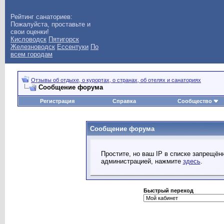
Рейтинг санаториев:
Пожалуйста, проставьте и
свои оценки!
Кисловодск
Пятигорск
Железноводск
Ессентуки
По
всем городам
Отзывы об отдыхе, о курортах, о странах, об отелях и санаториях
Сообщение форума
Регистрация
Справка
Сообщество
Сообщение форума
Простите, но ваш IP в списке запрещё
администрацией, нажмите
здесь
.
Быстрый переход