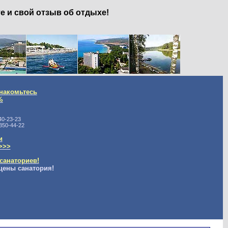
е и свой отзыв об отдыхе!
накомьтесь
%
40-23-23
350-44-22
и
>>>
санаториев!
цены санатория!