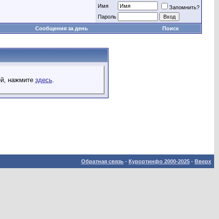
Имя
Запомнить?
Пароль
Сообщения за день
Поиск
ей, нажмите
здесь
.
Обратная связь
-
Курортинфо 2000-2025
-
Вверх