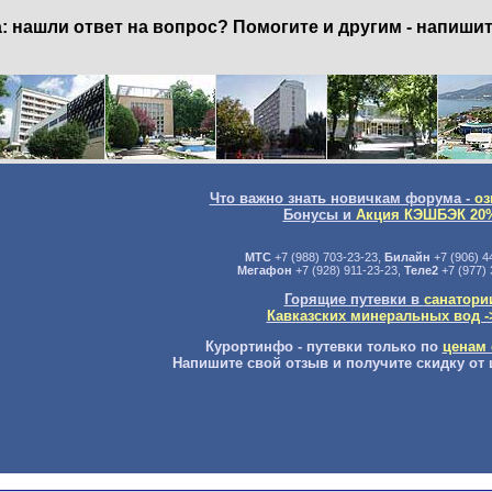
нашли ответ на вопрос? Помогите и другим - напишит
Что важно знать новичкам форума -
оз
Бонусы и
Акция КЭШБЭК 20
МТС
+7 (988) 703-23-23,
Билайн
+7 (906) 4
Мегафон
+7 (928) 911-23-23,
Теле2
+7 (977) 
Горящие путевки в
санатори
Кавказских минеральных вод -
Курортинфо - путевки только по
ценам 
Напишите свой отзыв и получите скидку от 