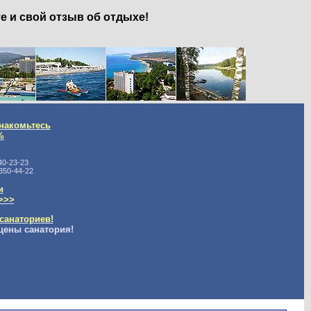
е и свой отзыв об отдыхе!
накомьтесь
%
40-23-23
350-44-22
и
>>>
санаториев!
цены санатория!