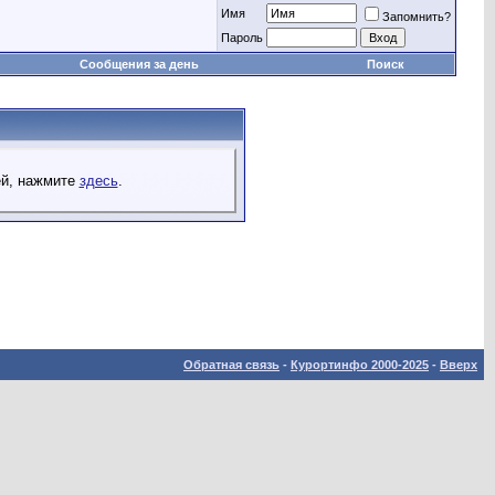
Имя
Запомнить?
Пароль
Сообщения за день
Поиск
ей, нажмите
здесь
.
Обратная связь
-
Курортинфо 2000-2025
-
Вверх