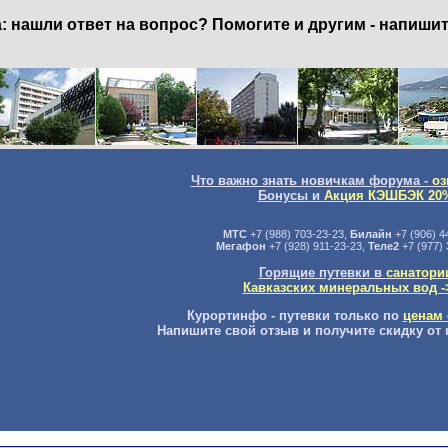
нашли ответ на вопрос? Помогите и другим - напишит
Что важно знать новичкам форума -
оз
Бонусы и
Акция КЭШБЭК 20
МТС
+7 (988) 703-23-23,
Билайн
+7 (906) 4
Мегафон
+7 (928) 911-23-23,
Теле2
+7 (977) 
Горящие путевки в
санатори
Кавказских минеральных вод -
Курортинфо - путевки только по
ценам 
Напишите свой отзыв и получите скидку от 