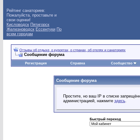
Рейтинг санаториев:
Пожалуйста, проставьте и
свои оценки!
Кисловодск
Пятигорск
Железноводск
Ессентуки
По
всем городам
Отзывы об отдыхе, о курортах, о странах, об отелях и санаториях
Сообщение форума
Регистрация
Справка
Сообщество
Сообщение форума
Простите, но ваш IP в списке запрещё
администрацией, нажмите
здесь
.
Быстрый переход