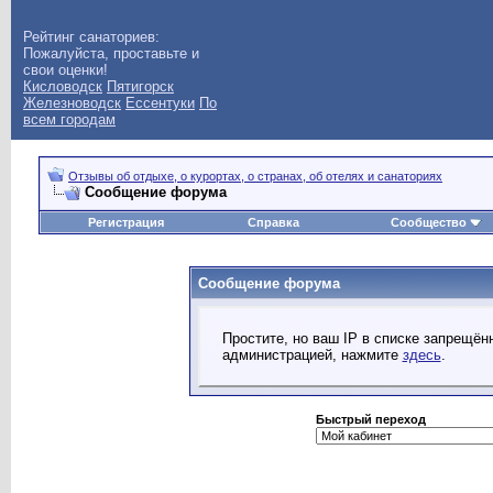
Рейтинг санаториев:
Пожалуйста, проставьте и
свои оценки!
Кисловодск
Пятигорск
Железноводск
Ессентуки
По
всем городам
Отзывы об отдыхе, о курортах, о странах, об отелях и санаториях
Сообщение форума
Регистрация
Справка
Сообщество
Сообщение форума
Простите, но ваш IP в списке запрещё
администрацией, нажмите
здесь
.
Быстрый переход