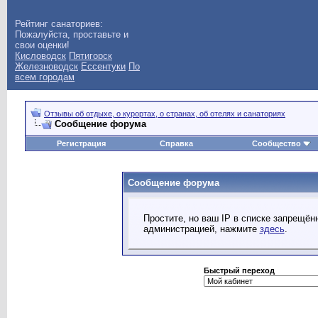
Рейтинг санаториев:
Пожалуйста, проставьте и
свои оценки!
Кисловодск
Пятигорск
Железноводск
Ессентуки
По
всем городам
Отзывы об отдыхе, о курортах, о странах, об отелях и санаториях
Сообщение форума
Регистрация
Справка
Сообщество
Сообщение форума
Простите, но ваш IP в списке запрещё
администрацией, нажмите
здесь
.
Быстрый переход