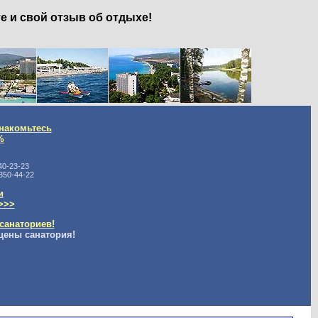
е и свой отзыв об отдыхе!
накомьтесь
%
40-23-23
350-44-22
и
>>>
санаториев!
цены санатория!