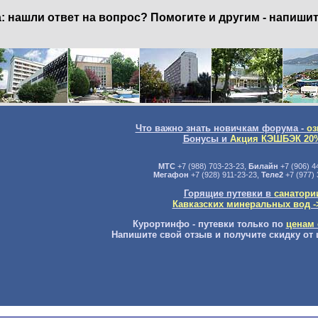
нашли ответ на вопрос? Помогите и другим - напишит
Что важно знать новичкам форума -
оз
Бонусы и
Акция КЭШБЭК 20
МТС
+7 (988) 703-23-23,
Билайн
+7 (906) 4
Мегафон
+7 (928) 911-23-23,
Теле2
+7 (977) 
Горящие путевки в
санатори
Кавказских минеральных вод -
Курортинфо - путевки только по
ценам 
Напишите свой отзыв и получите скидку от 