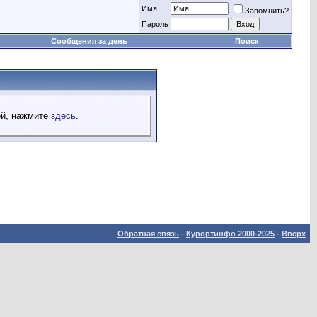
Имя
Запомнить?
Пароль
Сообщения за день
Поиск
ей, нажмите
здесь
.
Обратная связь
-
Курортинфо 2000-2025
-
Вверх