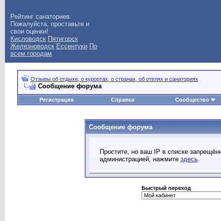
Рейтинг санаториев:
Пожалуйста, проставьте и
свои оценки!
Кисловодск
Пятигорск
Железноводск
Ессентуки
По
всем городам
Отзывы об отдыхе, о курортах, о странах, об отелях и санаториях
Сообщение форума
Регистрация
Справка
Сообщество
Сообщение форума
Простите, но ваш IP в списке запрещё
администрацией, нажмите
здесь
.
Быстрый переход