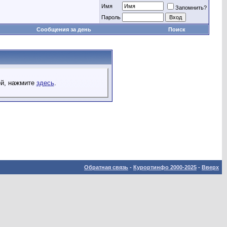
Имя
Запомнить?
Пароль
Сообщения за день
Поиск
ей, нажмите
здесь
.
Обратная связь
-
Курортинфо 2000-2025
-
Вверх