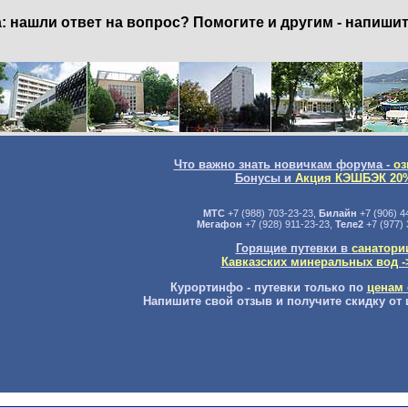
нашли ответ на вопрос? Помогите и другим - напишит
Что важно знать новичкам форума -
оз
Бонусы и
Акция КЭШБЭК 20
МТС
+7 (988) 703-23-23,
Билайн
+7 (906) 4
Мегафон
+7 (928) 911-23-23,
Теле2
+7 (977) 
Горящие путевки в
санатори
Кавказских минеральных вод -
Курортинфо - путевки только по
ценам 
Напишите свой отзыв и получите скидку от 