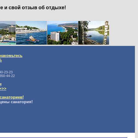
е и свой отзыв об отдыхе!
накомьтесь
%
40-23-23
350-44-22
и
>>>
санаториев!
цены санатория!