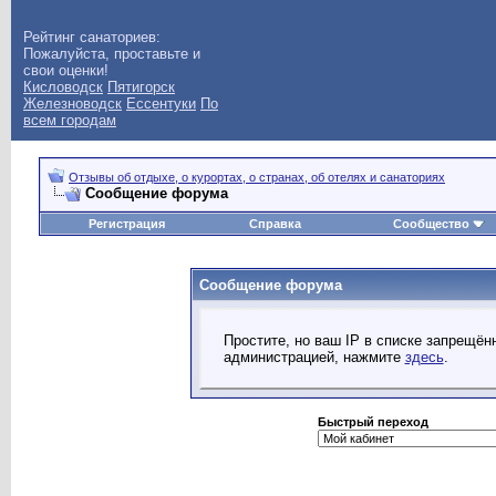
Рейтинг санаториев:
Пожалуйста, проставьте и
свои оценки!
Кисловодск
Пятигорск
Железноводск
Ессентуки
По
всем городам
Отзывы об отдыхе, о курортах, о странах, об отелях и санаториях
Сообщение форума
Регистрация
Справка
Сообщество
Сообщение форума
Простите, но ваш IP в списке запрещё
администрацией, нажмите
здесь
.
Быстрый переход