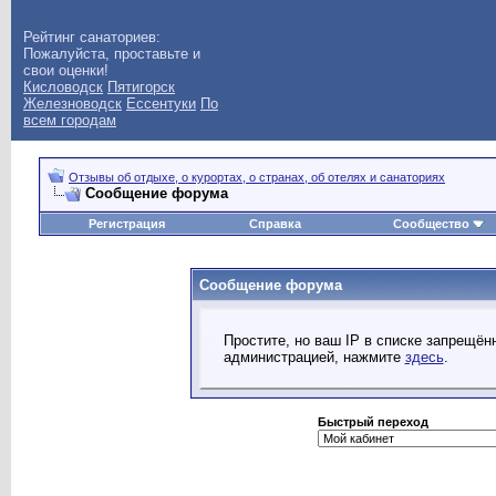
Рейтинг санаториев:
Пожалуйста, проставьте и
свои оценки!
Кисловодск
Пятигорск
Железноводск
Ессентуки
По
всем городам
Отзывы об отдыхе, о курортах, о странах, об отелях и санаториях
Сообщение форума
Регистрация
Справка
Сообщество
Сообщение форума
Простите, но ваш IP в списке запрещё
администрацией, нажмите
здесь
.
Быстрый переход