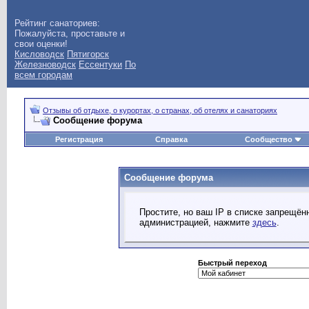
Рейтинг санаториев:
Пожалуйста, проставьте и
свои оценки!
Кисловодск
Пятигорск
Железноводск
Ессентуки
По
всем городам
Отзывы об отдыхе, о курортах, о странах, об отелях и санаториях
Сообщение форума
Регистрация
Справка
Сообщество
Сообщение форума
Простите, но ваш IP в списке запрещё
администрацией, нажмите
здесь
.
Быстрый переход