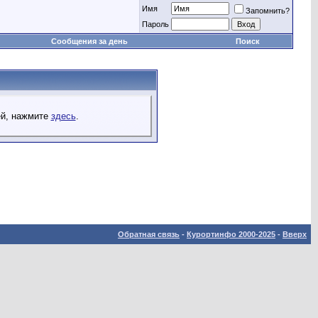
Имя
Запомнить?
Пароль
Сообщения за день
Поиск
ей, нажмите
здесь
.
Обратная связь
-
Курортинфо 2000-2025
-
Вверх