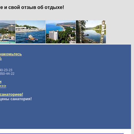
е и свой отзыв об отдыхе!
накомьтесь
%
40-23-23
350-44-22
и
>>>
санаториев!
цены санатория!