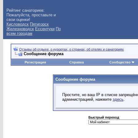
Рейтинг санаториев:
Пожалуйста, проставьте и
свои оценки!
Кисловодск
Пятигорск
Железноводск
Ессентуки
По
всем городам
Отзывы об отдыхе, о курортах, о странах, об отелях и санаториях
Сообщение форума
Регистрация
Справка
Сообщество
Сообщение форума
Простите, но ваш IP в списке запрещё
администрацией, нажмите
здесь
.
Быстрый переход